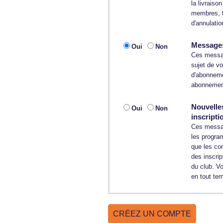
la livraiso
membres, t
d'annulatio
Messages
Oui
Non
Ces messag
sujet de v
d'abonnemen
abonnement
Nouvelle
Oui
Non
inscripti
Ces message
les program
que les co
des inscri
du club. V
en tout te
CRÉEZ UN COMPTE