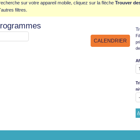
cherche sur votre appareil mobile, cliquez sur la flèche
Trouver d
autres filtres.
 programmes
T
Fi
CALENDRIER
pr
de
Af
Tr
ni
A