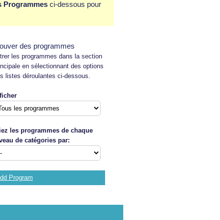
es Programmes
ci-dessous pour
rouver des programmes
ltrer les programmes dans la section
incipale en sélectionnant des options
s listes déroulantes ci-dessous.
ficher
iez les programmes de chaque
veau de catégories par:
dd Program