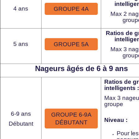
intellige
4 ans
GROUPE 4A
Max 2 nag
group
Ratios de 
intellige
5 ans
GROUPE 5A
Max 3 nag
group
Nageurs âgés de 6 à 9 ans
Ratios de g
intelligents :
Max 3 nageur
groupe
6-9 ans
GROUPE 6-9A
Niveau :
DÉBUTANT
Débutant
Pour les