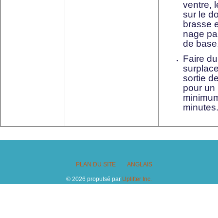
ventre, 
sur le do
brasse e
nage pap
de base
Faire du
surplace,
sortie de
pour un
minimum
minutes
PLAN DU SITE
ANGLAIS
© 2026 propulsé par
Uplifter Inc.