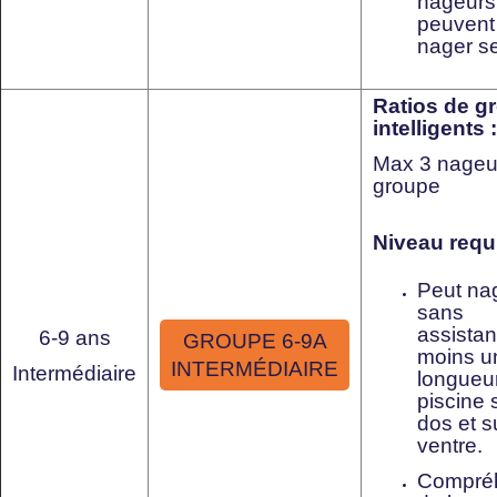
nageurs
peuvent
nager se
Ratios de g
intelligents :
Max 3 nageur
groupe
Niveau requi
Peut na
sans
assista
6-9 ans
GROUPE 6-9A
moins u
INTERMÉDIAIRE
Intermédiaire
longueu
piscine 
dos et s
ventre.
Compré