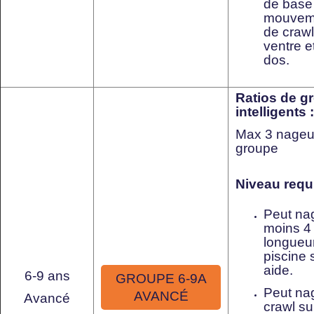
de base
mouvem
de crawl
ventre et
dos.
Ratios de g
intelligents :
Max 3 nageur
groupe
Niveau requi
Peut na
moins 4
longueu
piscine 
aide.
6-9 ans
GROUPE 6-9A
Peut nag
AVANCÉ
Avancé
crawl su