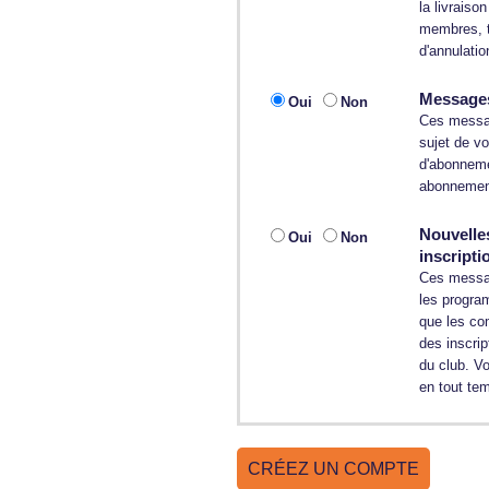
la livraiso
membres, t
d'annulatio
Messages
Oui
Non
Ces messag
sujet de v
d'abonnemen
abonnement
Nouvelle
Oui
Non
inscripti
Ces message
les program
que les co
des inscri
du club. V
en tout te
CRÉEZ UN COMPTE