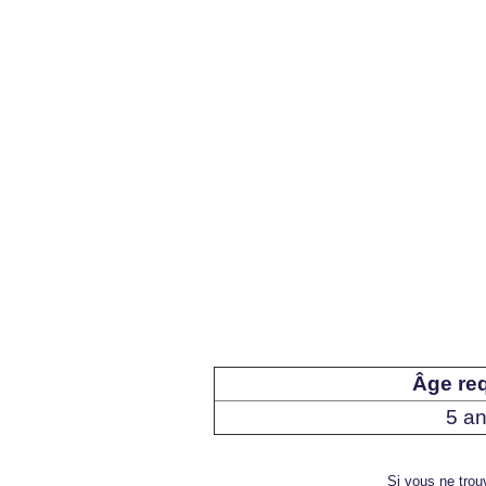
Âge req
5 a
Si vous ne trouv