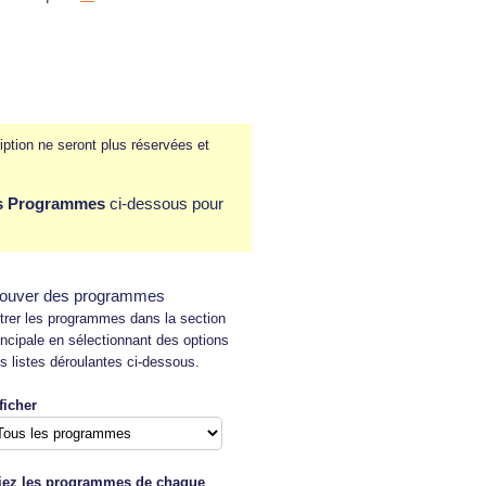
iption ne seront plus réservées et
es Programmes
ci-dessous pour
rouver des programmes
ltrer les programmes dans la section
incipale en sélectionnant des options
s listes déroulantes ci-dessous.
ficher
iez les programmes de chaque