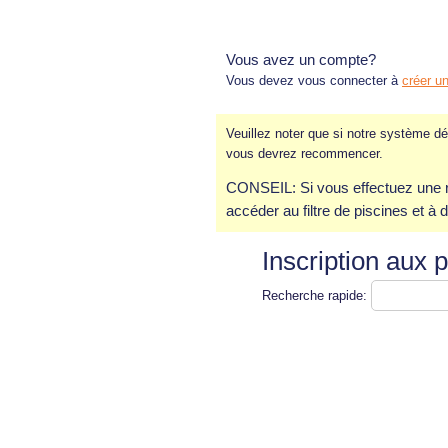
Vous avez un compte?
Vous devez vous connecter à
créer u
Veuillez noter que si notre système dé
vous devrez recommencer.
CONSEIL: Si vous effectuez une re
accéder au filtre de piscines et à d'
Inscription aux
Recherche rapide: